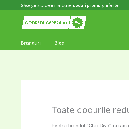
Skip
Găsește aici cele mai bune
coduri promo
și
oferte
!
to
content
Branduri
Blog
Toate codurile red
Pentru brandul "Chic Diva" nu am gă