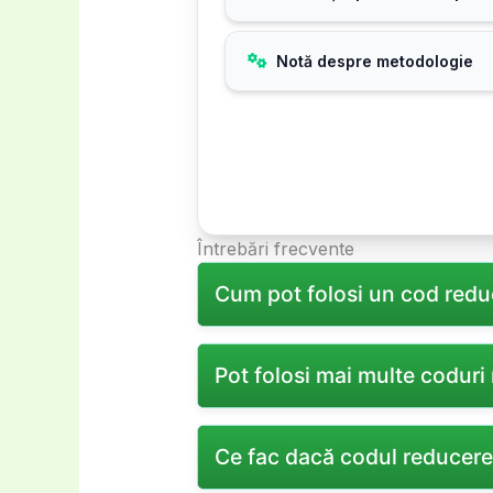
Notă despre metodologie
Întrebări frecvente
Cum pot folosi un cod redu
Introduceți codul promotional în
Pot folosi mai multe codur
de reducere.
De obicei, Chic Diva permite util
Ce fac dacă codul reducere