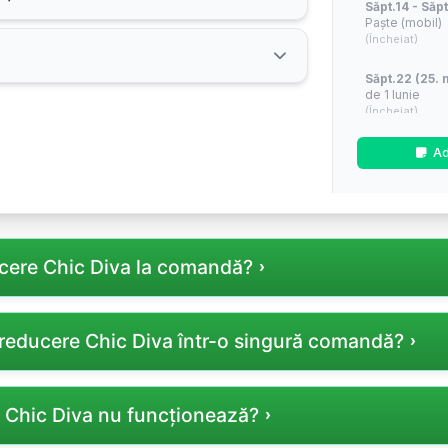
Săpt.14 - Săpt
Paște (mobil)
(Încheiat)
Săpt.22 (25. 
de 1 Iunie
(Încheiat)
Săpt.28 - Săpt
Ad
(Încheiat)
Săpt.34 - Săpt
(În aproximativ
cere Chic Diva la comandă?
Săpt.46 - Săp
(Vinerea Neag
(În aproximativ
 câmpul dedicat din coșul de cumpărături înainte de finaliz
Săpt.49 - Săp
i reducere Chic Diva într-o singură comandă?
Crăciun și de 
(În aproximativ
izarea unui singur cod reducere pe comandă, verificați termen
 Chic Diva nu funcționează?