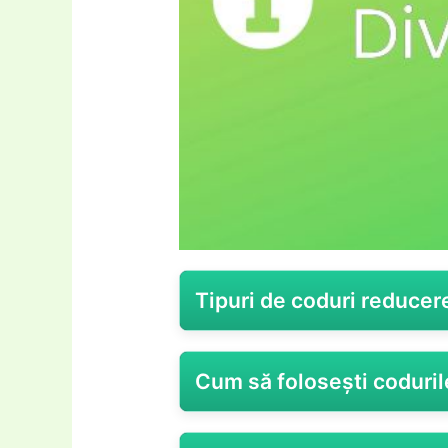
Tipuri de coduri reducer
Chic Diva, brandul cunoscut pent
Cum să folosești coduril
produse – de la rochii sofisticat
iubitorii stilului și pentru a încu
nevoilor și comportamentului clie
Dacă ești fană Chic Diva și vr