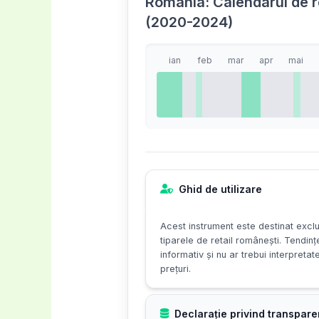
România: Calendarul de re
(2020-2024)
ian
feb
mar
apr
mai
Ghid de utilizare
Acest instrument este destinat exclu
tiparele de retail românești. Tendinț
informativ și nu ar trebui interpretat
prețuri.
Declarație privind transpare