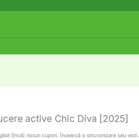
ucere active Chic Diva [2025]
sit (încă) niciun cupon. Încearcă o sincronizare sau vezi a