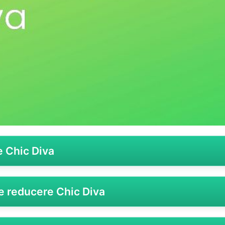
e Chic Diva
ru colecțiile sale elegante de modă feminină, oferă cliențil
e reducere Chic Diva
e și accesorii chic, până la piese casual, dar mereu cu un ae
raja fidelizarea, Chic Diva pune la dispoziție diferite tipuri d
nților săi.
ei să profiți de un
cod reducere
care să-ți facă shoppingul 