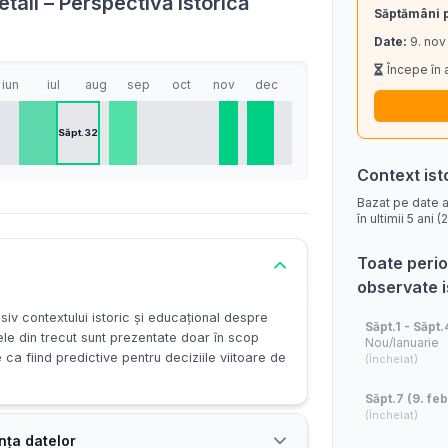
tail – Perspectivă istorică
Săptămâni 
Date:
9. nov
Începe în 
iun
iul
aug
sep
oct
nov
dec
Săpt.32
Context ist
Bazat pe date a
în ultimii 5 ani
Toate perio
observate 
siv contextului istoric și educațional despre
Săpt.1 - Săpt.
ele din trecut sunt prezentate doar în scop
Nou/Ianuarie
e ca fiind predictive pentru deciziile viitoare de
(Încheiat)
Săpt.7 (9. feb
(Încheiat)
nța datelor