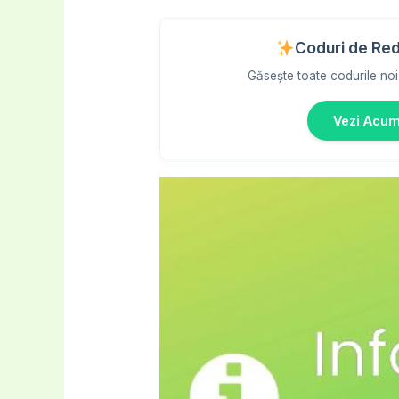
Coduri de Re
Găsește toate codurile noi 
Vezi Acu