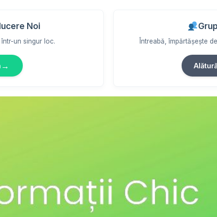
ducere Noi
Grup
într-un singur loc.
Întreabă, împărtășește des
→
m
Alătur