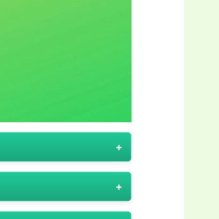
or săi o gamă variată de
r rafinat. Pentru a-i răsfăța pe
e coduri reduceri, adaptate
mai dulce, iată cum poți folosi