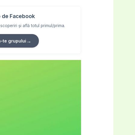
 de Facebook
coperiri și află totul primul/prima.
→
ă-te grupului