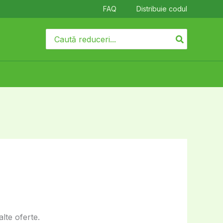
FAQ
Distribuie codul
Search
for:
lte oferte.