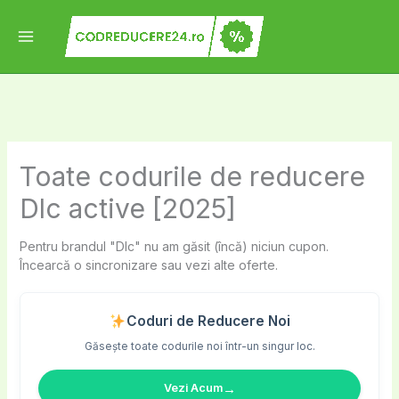
Skip
to
content
Toate codurile de reducere
Dlc active [2025]
Pentru brandul "Dlc" nu am găsit (încă) niciun cupon.
Încearcă o sincronizare sau vezi alte oferte.
Coduri de Reducere Noi
Găsește toate codurile noi într-un singur loc.
→
Vezi Acum