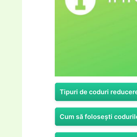
Tipuri de coduri reducer
Elyvo, cunoscut pentru serviciile
Cum să folosești coduril
utilizatorilor o varietate de codu
promoționale sunt concepute pent
speciale. În esență, Elyvo pune la
Dacă ai un
cod reducere El