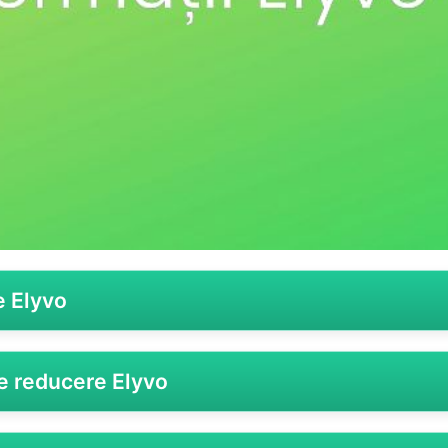
e Elyvo
 sale personalizate și inovatoare în domeniul tehnologiei și so
e reducere Elyvo
ri reduceri menite să faciliteze accesul la produsele și servic
ru a recompensa fidelitatea, a atrage noi clienți sau a stimu
 dispoziție două tipuri principale de cod reduceri: cele cu un
yvo
și vrei să profiți de discounturile oferite, procesul este fo