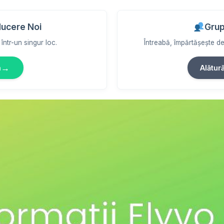
ducere Noi
Grup
într-un singur loc.
Întreabă, împărtășește des
→
m
Alătur