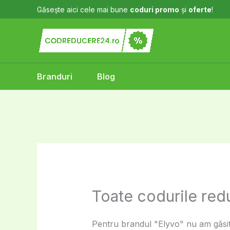
Skip
Găsește aici cele mai bune
coduri promo
și
oferte
!
to
content
Branduri
Blog
Toate codurile red
Pentru brandul "Elyvo" nu am găsit 