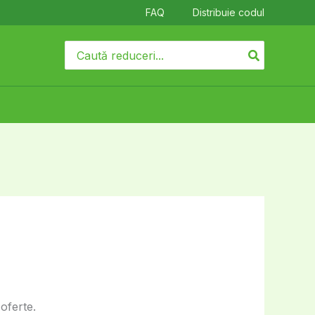
FAQ
Distribuie codul
Search
for:
oferte.