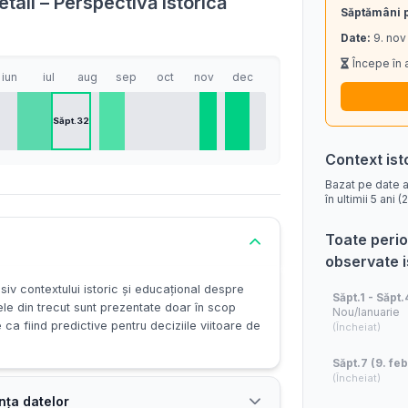
tail – Perspectivă istorică
Săptămâni 
Date:
9. nov
Începe în 
iun
iul
aug
sep
oct
nov
dec
Săpt.32
Context ist
Bazat pe date a
în ultimii 5 ani
Toate perio
observate 
siv contextului istoric și educațional despre
Săpt.1 - Săpt.
ele din trecut sunt prezentate doar în scop
Nou/Ianuarie
e ca fiind predictive pentru deciziile viitoare de
(Încheiat)
Săpt.7 (9. feb
(Încheiat)
nța datelor