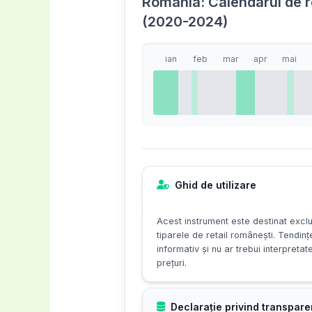
România: Calendarul de re
(2020-2024)
ian
feb
mar
apr
mai
Ghid de utilizare
Acest instrument este destinat exclu
tiparele de retail românești. Tendinț
informativ și nu ar trebui interpretat
prețuri.
Declarație privind transpare