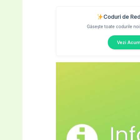
Coduri de Re
Găsește toate codurile noi 
Vezi Acu