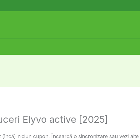
uceri Elyvo active [2025]
(încă) niciun cupon. Încearcă o sincronizare sau vezi alte 