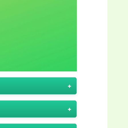
luțiilor digitale, oferă
iile sale. Aceste coduri
la achizițiile în perioade
ică utilizare și cele cu utilizare
arte simplu și intuitiv. Elyvo, ca