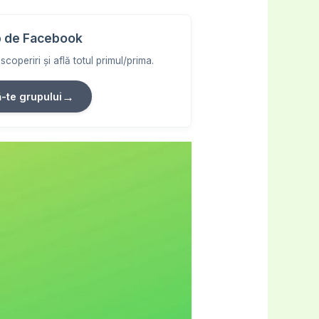
 de Facebook
coperiri și află totul primul/prima.
→
ă-te grupului