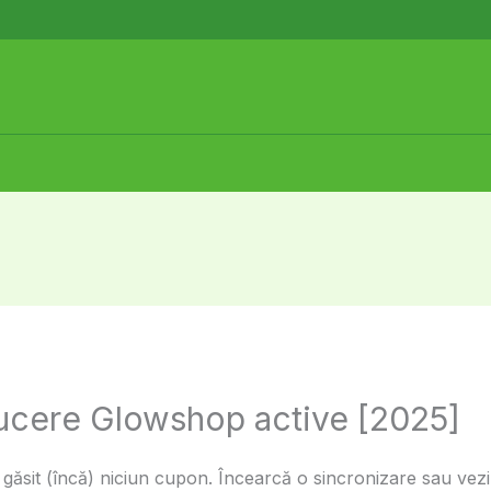
ducere Glowshop active [2025]
sit (încă) niciun cupon. Încearcă o sincronizare sau vezi 