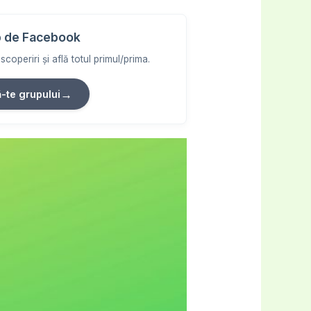
 de Facebook
coperiri și află totul primul/prima.
→
ă-te grupului