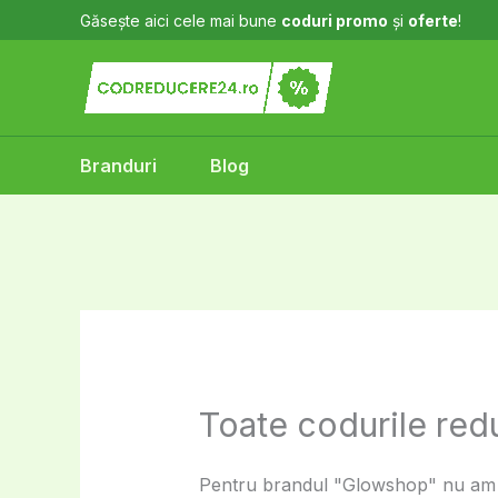
Skip
Găsește aici cele mai bune
coduri promo
și
oferte
!
to
content
Branduri
Blog
Toate codurile re
Pentru brandul "Glowshop" nu am gă