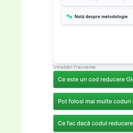
Notă despre metodologie
Întrebări frecvente
Ce este un cod reducere Glo
Un cod reducere Glowshop este un
Pot folosi mai multe codur
introdu codul în câmpul dedicat 
De obicei, Glowshop permite util
Ce fac dacă codul reducer
pentru detalii.