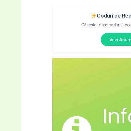
Coduri de Re
Găsește toate codurile noi 
Vezi Acu