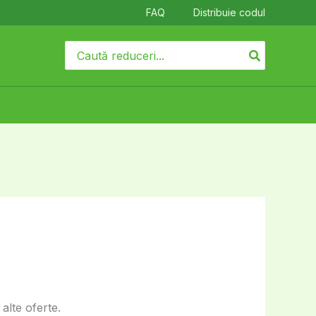
FAQ
Distribuie codul
Search
for:
alte oferte.