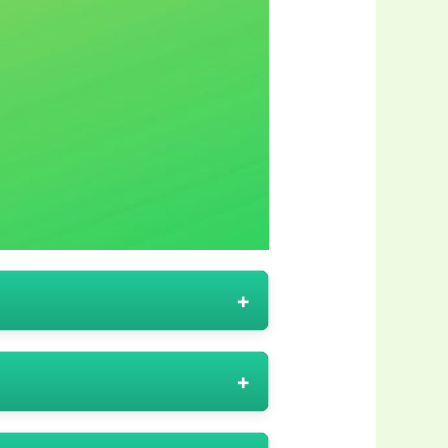
ă, pune la dispoziția clienților
celor fideli. În funcție de natura
promoționale
:
țiali pe care trebuie să îi urmezi