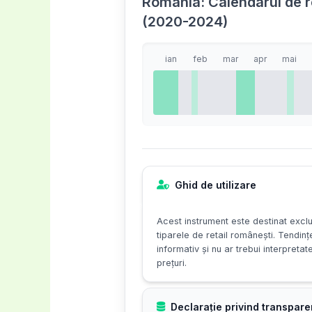
România: Calendarul de re
(2020-2024)
ian
feb
mar
apr
mai
Ghid de utilizare
Acest instrument este destinat exclu
tiparele de retail românești. Tendinț
informativ și nu ar trebui interpretat
prețuri.
Declarație privind transpare