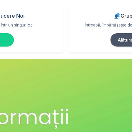
ducere Noi
Grup
într-un singur loc.
Întreabă, împărtășește des
→
m
Alătur