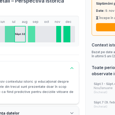
tail – Perspectivă istorică
Săptămâni 
Date:
9. nov
Începe în 
iun
iul
aug
sep
oct
nov
dec
Săpt.32
Context ist
Bazat pe date a
în ultimii 5 ani
Toate perio
observate 
siv contextului istoric și educațional despre
Săpt.1 - Săpt.
ele din trecut sunt prezentate doar în scop
Nou/Ianuarie
e ca fiind predictive pentru deciziile viitoare de
(Încheiat)
Săpt.7 (9. feb
(Încheiat)
nța datelor