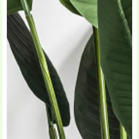
gamă diversificată de
coduri reduceri
și
cupon
care să te ajute să transformi casa într-un spațiu
cu adevărat special, beneficiind de oferte
avantajoase și experiențe personalizate.