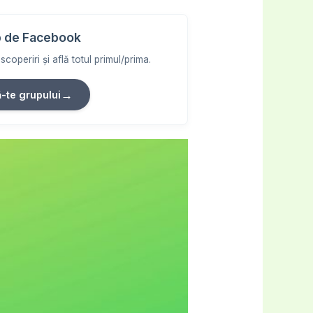
 de Facebook
coperiri și află totul primul/prima.
→
ă-te grupului