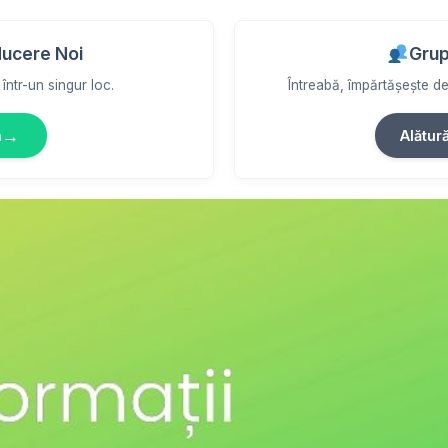
ducere Noi
Grup
într-un singur loc.
Întreabă, împărtășește des
→
m
Alătur