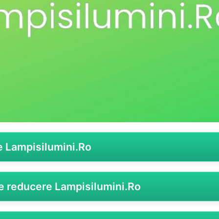
e Lampisilumini.Ro
ntru gama sa variată de corpuri de iluminat moderne și solu
le reducere Lampisilumini.Ro
educeri adaptate nevoilor clienților săi. Aceste coduri pro
i celor fideli, facilitând achiziții avantajoase și stimulând loia
pisilumini.Ro
pentru a beneficia de oferte speciale la corpur