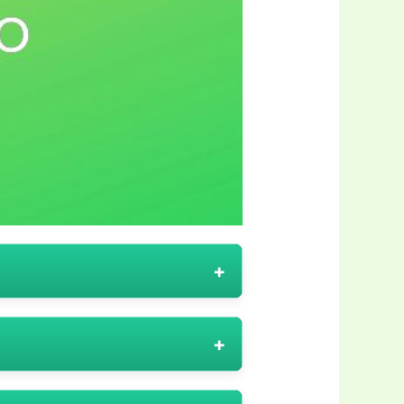
ții personalizate pentru casă și
moționale sunt concepute să ofere
litatea față de brand.
ile de iluminat, accesorii și