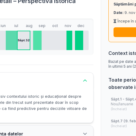
tail – Perspectivă istorică
Săptămâni 
Date:
9. nov
Începe în 
iun
iul
aug
sep
oct
nov
dec
Săpt.32
Context ist
Bazat pe date a
în ultimii 5 ani
Toate perio
observate 
siv contextului istoric și educațional despre
Săpt.1 - Săpt.
ele din trecut sunt prezentate doar în scop
Nou/Ianuarie
e ca fiind predictive pentru deciziile viitoare de
(Încheiat)
Săpt.7 (9. feb
(Încheiat)
nța datelor