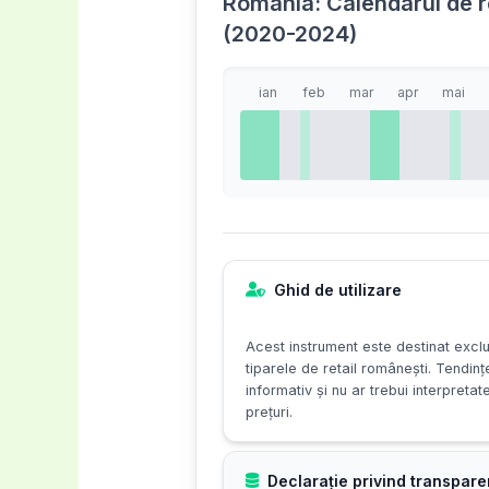
România: Calendarul de re
(2020-2024)
ian
feb
mar
apr
mai
Ghid de utilizare
Acest instrument este destinat exclu
tiparele de retail românești. Tendinț
informativ și nu ar trebui interpretat
prețuri.
Declarație privind transpare