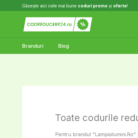
Skip
Găsește aici cele mai bune
coduri promo
și
oferte
!
to
content
Branduri
Blog
Toate codurile red
Pentru brandul "Lampisilumini.Ro" n