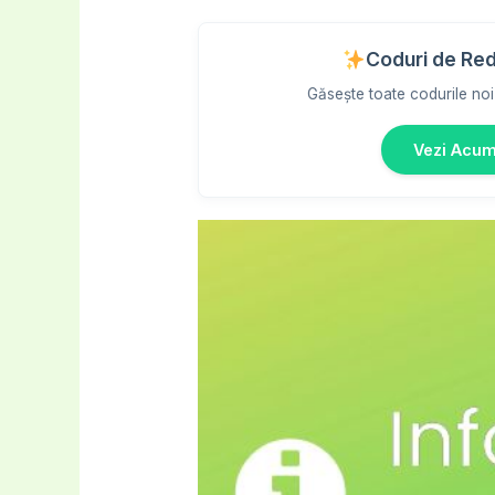
Coduri de Re
Găsește toate codurile noi 
Vezi Acu