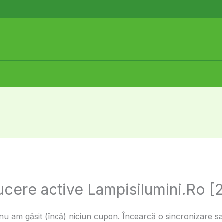
ucere active Lampisilumini.Ro [
u am găsit (încă) niciun cupon. Încearcă o sincronizare sau