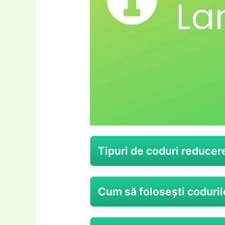
Tipuri de coduri reducer
Lampisilumini.Ro, cunoscut pe
Cum să folosești coduri
birou, oferă o serie de coduri r
avantaje atât clienților noi, cât ș
Folosește un
cod reducere Lam