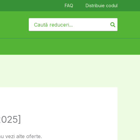
FAQ
Distribuie codul
Search
for:
2025]
 vezi alte oferte.