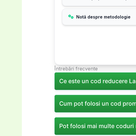
Notă despre metodologie
Întrebări frecvente
Ce este un cod reducere La
Un cod reducere Lampisilumini.Ro
Cum pot folosi un cod prom
Lampisilumini.Ro.
Introdu codul promoțional în câm
Pot folosi mai multe coduri