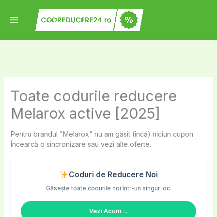
Skip
to
content
Toate codurile reducere
Melarox active [2025]
Pentru brandul "Melarox" nu am găsit (încă) niciun cupon.
Încearcă o sincronizare sau vezi alte oferte.
Coduri de Reducere Noi
Găsește toate codurile noi într-un singur loc.
→
Vezi Acum