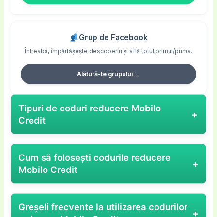
Grup de Facebook
Întreabă, împărtășește descoperiri și află totul primul/prima.
→
Alătură-te grupului
Tipuri de coduri reducere Mobilo
Credit
Tipuri de cod reduceres Mobilo Credit
se pot
Cum să folosești codurile reducere
adapta perfect nevoilor specifice ale clienților
Mobilo Credit
care caută soluții rapide și flexibile de finanțare.
Mobilo Credit, fiind un serviciu financiar care
Dacă vrei să profiți la maxim de ofertele Mobilo
oferă credite rapide online, folosește diverse
Greșeli frecvente la utilizarea codurilor
Credit și să economisești bani folosind un
cod
tipuri de
coduri promoționale
și
cupone reducere