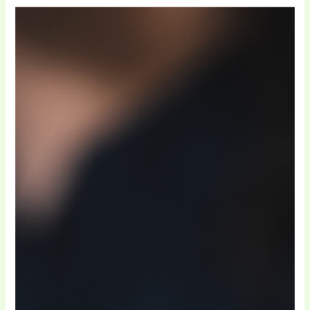
poți găsi pe site-ul lor oficial sau prin parteneri.