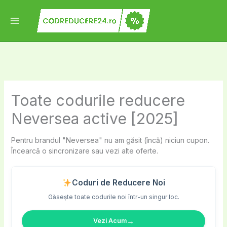
Skip
to
content
Toate codurile reducere
Neversea active [2025]
Pentru brandul "Neversea" nu am găsit (încă) niciun cupon.
Încearcă o sincronizare sau vezi alte oferte.
Coduri de Reducere Noi
Găsește toate codurile noi într-un singur loc.
→
Vezi Acum