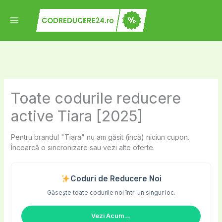
Skip
to
content
Toate codurile reducere
active Tiara [2025]
Pentru brandul "Tiara" nu am găsit (încă) niciun cupon.
Încearcă o sincronizare sau vezi alte oferte.
Coduri de Reducere Noi
Găsește toate codurile noi într-un singur loc.
→
Vezi Acum